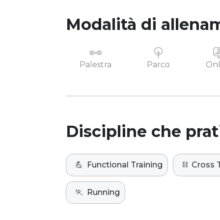
Modalità di allena
Palestra
Parco
Onl
Discipline che prat
💪
Functional Training
⛓️
Cross T
🏃
Running