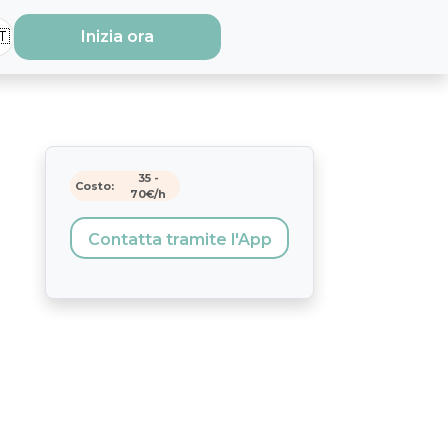
🇹
Inizia ora
35
-
Costo:
70
€/h
Contatta tramite l'App