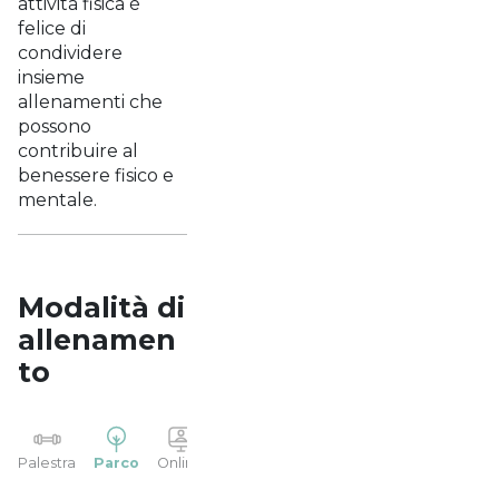
attività fisica è
felice di
condividere
insieme
allenamenti che
possono
contribuire al
benessere fisico e
mentale.
Modalità di
allenamen
to
YP
Palestra
Parco
Online
Casa
Studio