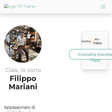
40
-
Costo:
70
€/h
Contatta tramit
l'App
Ciao, io sono
Filippo
Mariani
Appassionato di