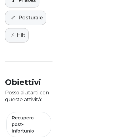
🤸
Pilates
🦴
Posturale
⚡️
Hiit
Obiettivi
Posso aiutarti con
queste attività:
Recupero
post-
infortunio