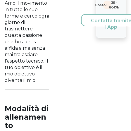
Amo il movimento
35
-
Costo:
60
€/h
in tutte le sue
forme e cerco ogni
Contatta tramit
giorno di
l'App
trasmettere
questa passione
che ho a chi si
affida a me senza
mai tralasciare
l'aspetto tecnico. Il
tuo obiettivo è il
mio obiettivo
diventa il mio
Modalità di
allenamen
to