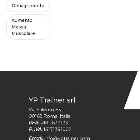
Dimagrimento
Aumento
Massa
Muscolare
YP Trainer srl
Via Salento 63
00162
Roma
,
Italia
REA:
RM-1639133
P. IVA:
16171391002
Email:
info@yptrainer.com