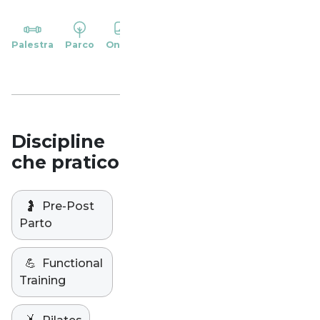
YP
Palestra
Parco
Online
Casa
Studio
Discipline
che pratico
🤰
Pre-Post
Parto
💪
Functional
Training