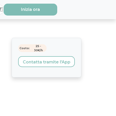
🇹
Inizia ora
25
-
Costo:
30
€/h
Contatta tramite l'App