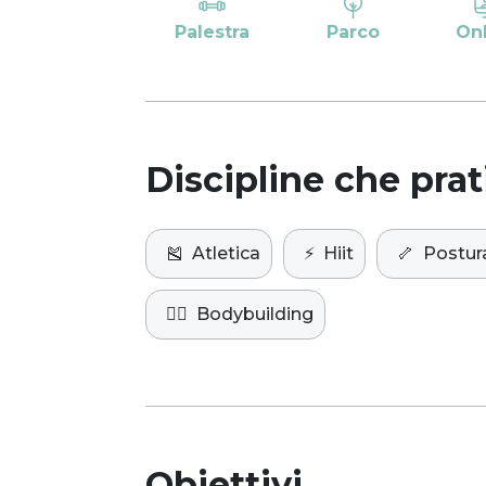
Palestra
Parco
On
Discipline che prat
🎽
Atletica
⚡️
Hiit
🦴
Postur
🏋️‍♀️
Bodybuilding
Obiettivi