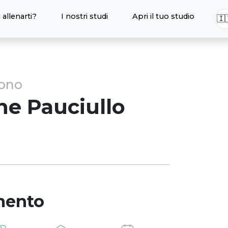
 allenarti?
I nostri studi
Apri il tuo studio
🇮
sono
ne
Pauciullo
mento