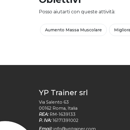
Posso aiutarti con queste attività:
Aumento Massa Muscolare
Miglior
YP Trainer srl
Via Salento 63
00162
Roma
,
Italia
REA:
RM-1639133
P. IVA:
16171391002
Email:
info@yptrainer.com