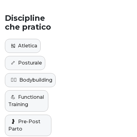
Discipline
che pratico
🎽
Atletica
🦴
Posturale
🏋️‍♀️
Bodybuilding
💪
Functional
Training
🤰
Pre-Post
Parto