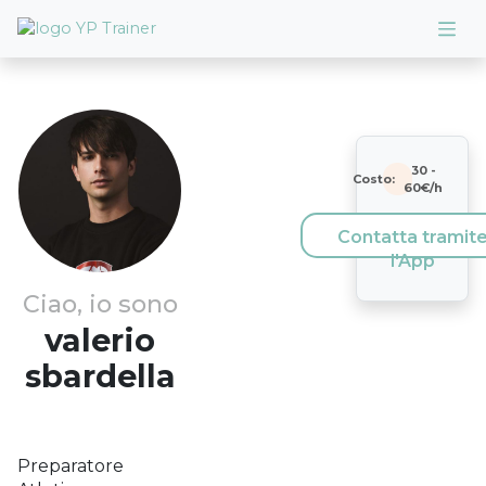
30
-
Costo:
60
€/h
Contatta tramit
l'App
Ciao, io sono
valerio
sbardella
Preparatore