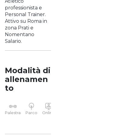
Atletico
professionista e
Personal Trainer.
Attivo su Roma in
zona Prati e
Nomentano
Salario.
Modalità di
allenamen
to
YP
Palestra
Parco
Online
Casa
Studio