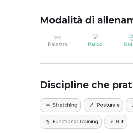
Modalità di allena
Palestra
Parco
Onl
Discipline che prat
🪢
Stretching
🦴
Posturale

💪
Functional Training
⚡️
Hiit