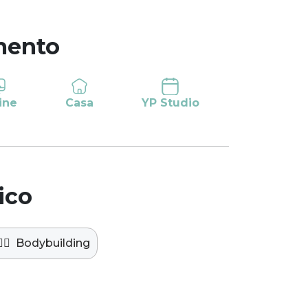
mento
ine
Casa
YP Studio
ico
️‍♀️
Bodybuilding