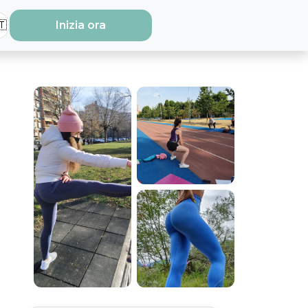
🇹
Inizia ora