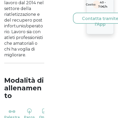
lavoro dal 2014 nel
40
-
Costo:
70
€/h
settore della
riatletizzazione e
Contatta tramit
del recupero post
l'App
infortunio/operato
rio. Lavoro sia con
atleti professionisti
che amatoriali o
chi ha voglia di
migliorare.
Modalità di
allenamen
to
YP
Palestra
Parco
Online
Casa