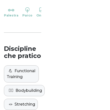
YP
Palestra
Parco
Online
Casa
Studio
Discipline
che pratico
💪
Functional
Training
🏋️‍♀️
Bodybuilding
🪢
Stretching