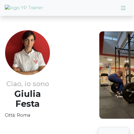
Ciao, io sono
Giulia
Festa
Città:
Roma