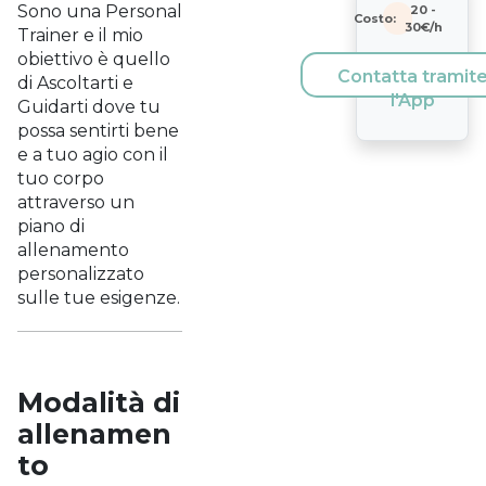
Sono una Personal
20
-
Costo:
30
€/h
Trainer e il mio
obiettivo è quello
Contatta tramit
di Ascoltarti e
l'App
Guidarti dove tu
possa sentirti bene
e a tuo agio con il
tuo corpo
attraverso un
piano di
allenamento
personalizzato
sulle tue esigenze.
Modalità di
allenamen
to