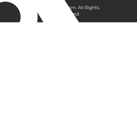
@ YPtrainer.com. All Rights
Reserved