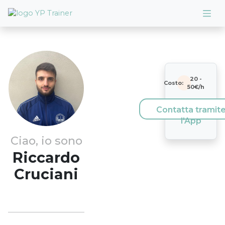
20
-
Costo:
50
€/h
Contatta tramit
l'App
Ciao, io sono
Riccardo
Cruciani