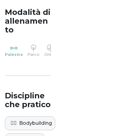
Modalità di
allenamen
to
YP
Palestra
Parco
Online
Casa
Studio
Discipline
che pratico
🏋️‍♀️
Bodybuilding