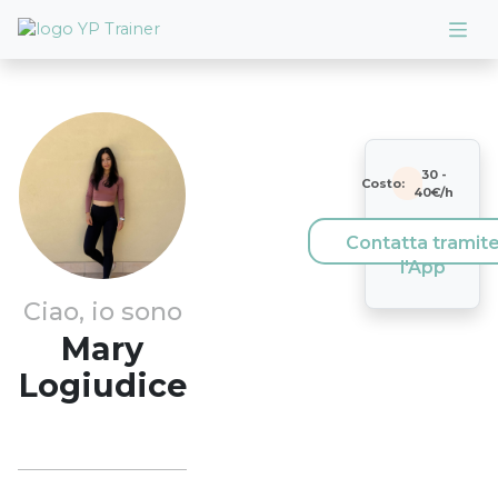
30
-
Costo:
40
€/h
Contatta tramit
l'App
Ciao, io sono
Mary
Logiudice