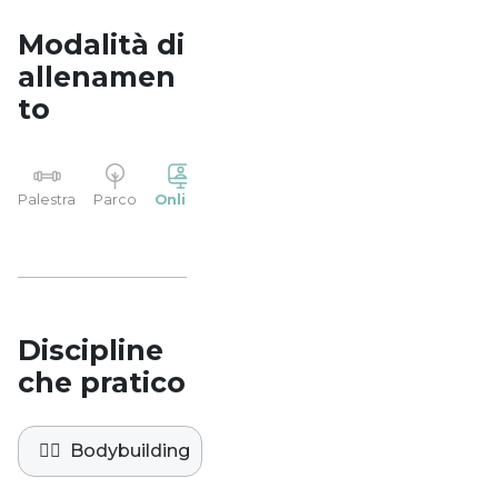
Modalità di
allenamen
to
YP
Palestra
Parco
Online
Casa
Studio
Discipline
che pratico
🏋️‍♀️
Bodybuilding