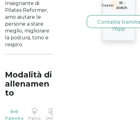
Insegnante di
35
-
Costo:
60
€/h
Pilates Reformer,
amo aiutare le
Contatta tramit
persone a stare
l'App
meglio, migliorare
la postura, tono e
respiro.
Modalità di
allenamen
to
YP
Palestra
Parco
Online
Casa
Studio