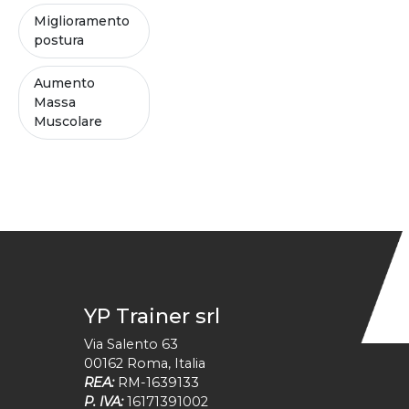
Miglioramento
postura
Aumento
Massa
Muscolare
YP Trainer srl
Via Salento 63
00162
Roma
,
Italia
REA:
RM-1639133
P. IVA:
16171391002