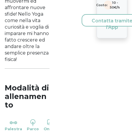
muovermi ed
10
-
Costo:
affrontare nuove
50
€/h
sfide! Nello Yoga
come nella vita
Contatta tramit
curiosità e voglia di
l'App
imparare mi hanno
fatto crescere ed
andare oltre la
semplice presenza
fisica!
Modalità di
allenamen
to
YP
Palestra
Parco
Online
Casa
Studio