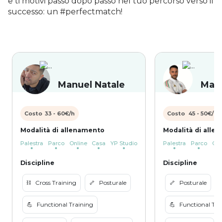
e ti motivi passo dopo passo nel tuo percorso verso il
successo: un #perfectmatch!
Manuel Natale
Marc
Costo
33
-
60
€/h
Costo
45
-
50
€/h
Modalità di allenamento
Modalità di alle
Palestra
Parco
Online
Casa
YP Studio
Palestra
Parco
Onl
Discipline
Discipline
⛓️
Cross Training
🦴
Posturale
🦴
Posturale
⛓
💪
Functional Training
💪
Functional Tra