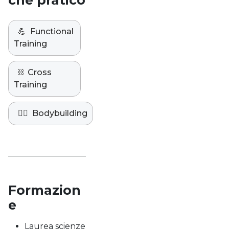
che pratico
💪
Functional
Training
⛓️
Cross
Training
🏋️‍♀️
Bodybuilding
Formazion
e
Laurea scienze