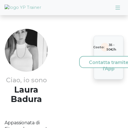
35
-
Costo:
50
€/h
Contatta tramit
l'App
Ciao, io sono
Laura
Badura
Appassionata di