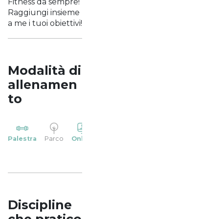
Fitness da sempre!
Raggiungi insieme
a me i tuoi obiettivi!
Modalità di
allenamen
to
YP
Palestra
Parco
Online
Casa
Studio
Discipline