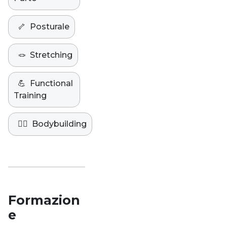
🦴
Posturale
🪢
Stretching
💪
Functional
Training
🏋️‍♀️
Bodybuilding
Formazion
e