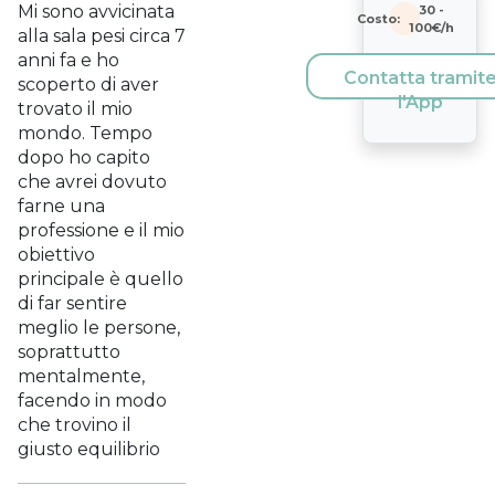
Mi sono avvicinata
30
-
Costo:
100
€/h
alla sala pesi circa 7
anni fa e ho
Contatta tramit
scoperto di aver
l'App
trovato il mio
mondo. Tempo
dopo ho capito
che avrei dovuto
farne una
professione e il mio
obiettivo
principale è quello
di far sentire
meglio le persone,
soprattutto
mentalmente,
facendo in modo
che trovino il
giusto equilibrio