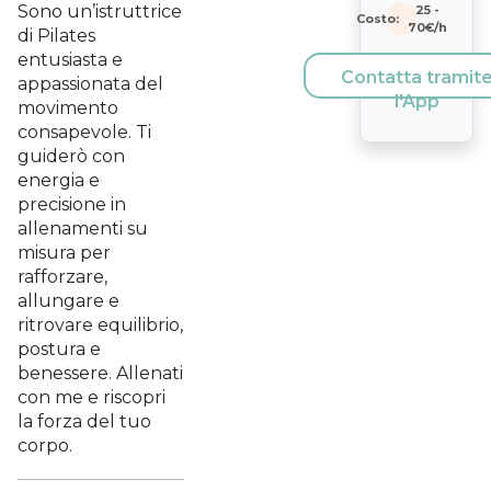
Sono un’istruttrice
25
-
Costo:
70
€/h
di Pilates
entusiasta e
Contatta tramit
appassionata del
l'App
movimento
consapevole. Ti
guiderò con
energia e
precisione in
allenamenti su
misura per
rafforzare,
allungare e
ritrovare equilibrio,
postura e
benessere. Allenati
con me e riscopri
la forza del tuo
corpo.