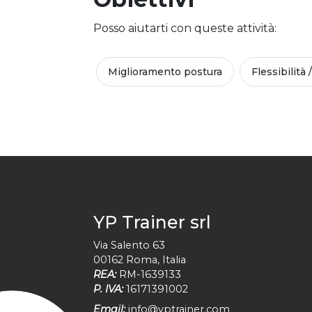
Posso aiutarti con queste attività:
Miglioramento postura
Flessibilità 
YP Trainer srl
Via Salento 63
00162
Roma
,
Italia
REA:
RM-1639133
P. IVA:
16171391002
Email:
info@yptrainer.com