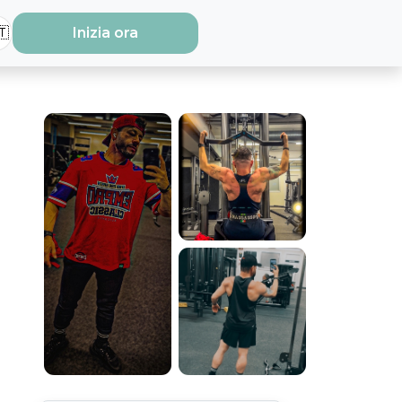
🇹
Inizia ora