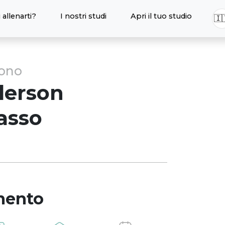
 allenarti?
I nostri studi
Apri il tuo studio
🇮
sono
erson
asso
mento