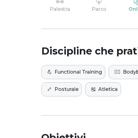
Palestra
Parco
Onl
Discipline che prat
💪
Functional Training
🏋️‍♀️
Bodyb
🦴
Posturale
🎽
Atletica
Obiettivi