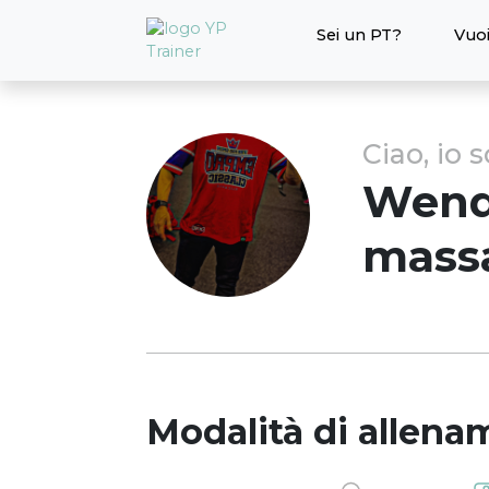
Sei un PT?
Vuoi
Ciao, io 
Wend
mass
Modalità di allena