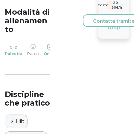
20
-
Costo:
30
€/h
Modalità di
allenamen
Contatta tramit
to
l'App
YP
Palestra
Parco
Online
Casa
Studio
Discipline
che pratico
⚡️
Hiit