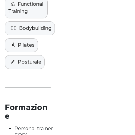
💪
Functional
Training
🏋️‍♀️
Bodybuilding
🤸
Pilates
🦴
Posturale
Formazion
e
Personal trainer