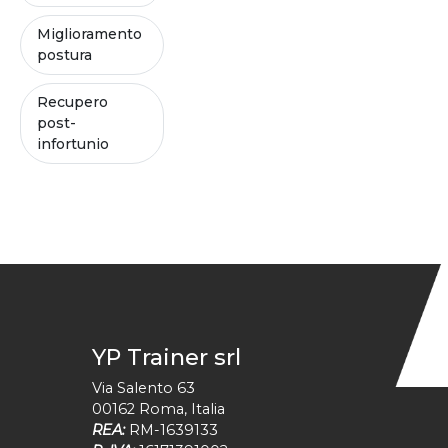
Miglioramento
postura
Recupero
post-
infortunio
YP Trainer srl
Via Salento 63
00162
Roma
,
Italia
REA:
RM-1639133