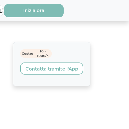
🇹
Inizia ora
10
-
Costo:
100
€/h
Contatta tramite l'App