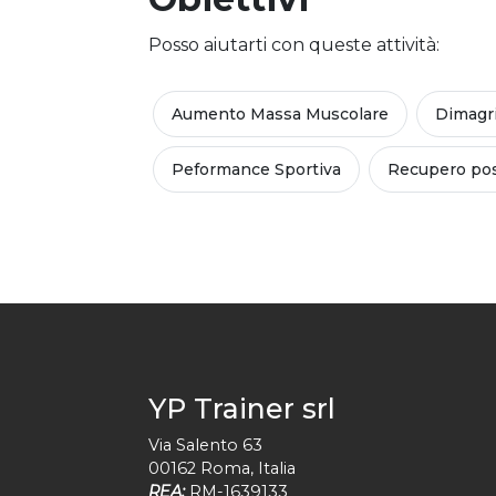
Posso aiutarti con queste attività:
Aumento Massa Muscolare
Dimagr
Peformance Sportiva
Recupero pos
YP Trainer srl
Via Salento 63
00162
Roma
,
Italia
REA:
RM-1639133