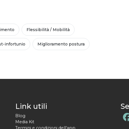
imento
Flessibilità / Mobilità
t-infortunio
Miglioramento postura
Link utili
Se
Blog
Media Kit
Termini e condizioni dell'app