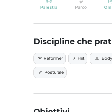
Palestra
Parco
Onl
Discipline che prat
➰
Reformer
⚡️
Hiit
🏋️‍♀️
Body
🦴
Posturale
Obiettivi