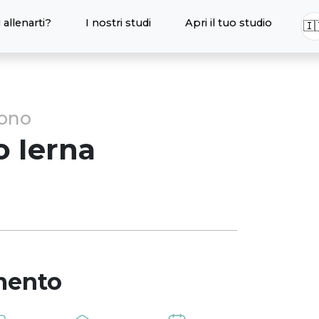
 allenarti?
I nostri studi
Apri il tuo studio
🇮
sono
o
Ierna
mento