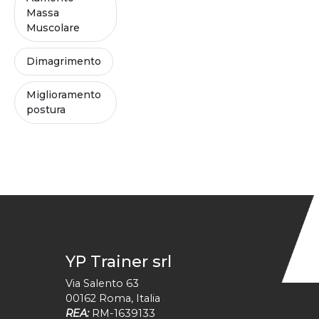
Massa
Muscolare
Dimagrimento
Miglioramento
postura
YP Trainer srl
Via Salento 63
00162
Roma
,
Italia
REA:
RM-1639133