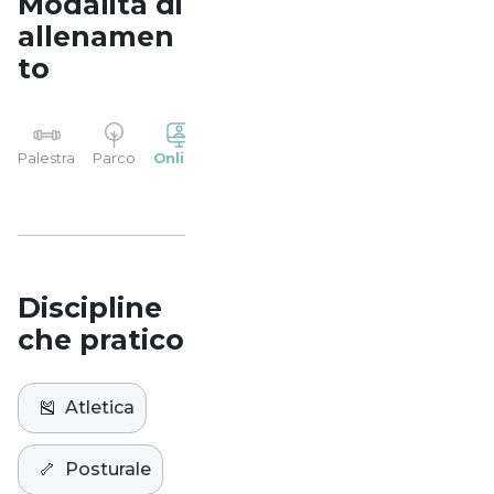
Modalità di
allenamen
to
YP
Palestra
Parco
Online
Casa
Studio
Discipline
che pratico
🎽
Atletica
🦴
Posturale