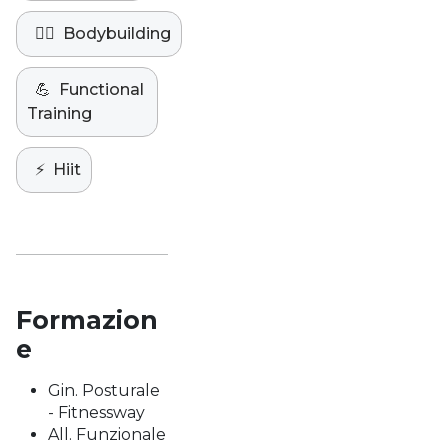
🏋️‍♀️
Bodybuilding
💪
Functional
Training
⚡️
Hiit
Formazion
e
Gin. Posturale
- Fitnessway
All. Funzionale