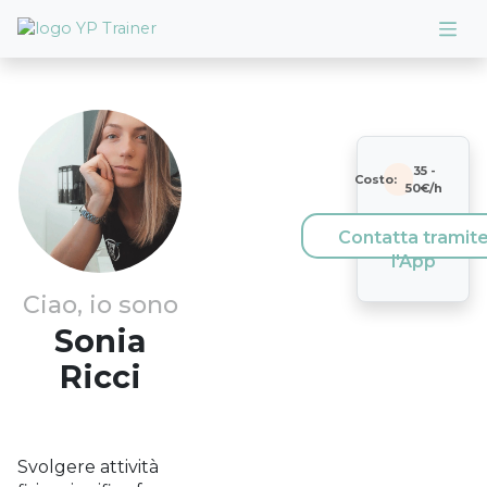
35
-
Costo:
50
€/h
Contatta tramit
l'App
Ciao, io sono
Sonia
Ricci
Svolgere attività