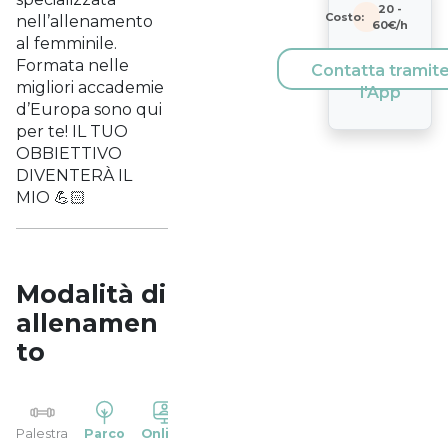
20
-
Costo:
nell’allenamento
60
€/h
al femminile.
Formata nelle
Contatta tramit
migliori accademie
l'App
d’Europa sono qui
per te! IL TUO
OBBIETTIVO
DIVENTERÀ IL
MIO 💪🏻
Modalità di
allenamen
to
YP
Palestra
Parco
Online
Casa
Studio