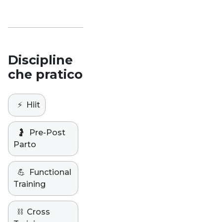
Discipline
che pratico
⚡️
Hiit
🤰
Pre-Post
Parto
💪
Functional
Training
⛓️
Cross