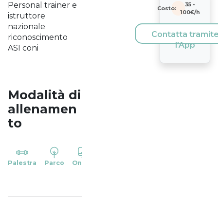
Personal trainer e
35
-
Costo:
100
€/h
istruttore
nazionale
Contatta tramit
riconoscimento
l'App
ASI coni
Modalità di
allenamen
to
YP
Palestra
Parco
Online
Casa
Studio