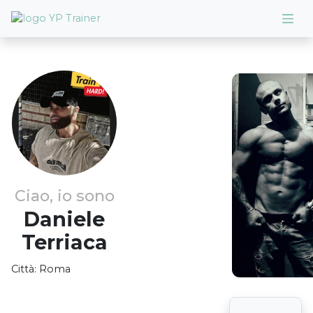
Ciao, io sono
Daniele
Terriaca
Città:
Roma