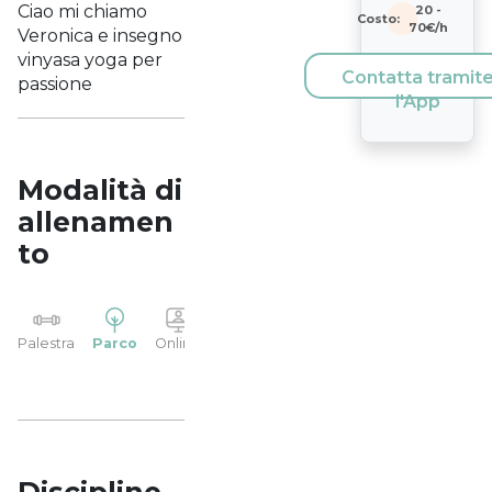
Ciao mi chiamo
20
-
Costo:
70
€/h
Veronica e insegno
vinyasa yoga per
Contatta tramit
passione
l'App
Modalità di
allenamen
to
YP
Palestra
Parco
Online
Casa
Studio