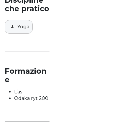
Discipline
che pratico
🧘
Yoga
Formazion
e
L’as
Odaka ryt 200