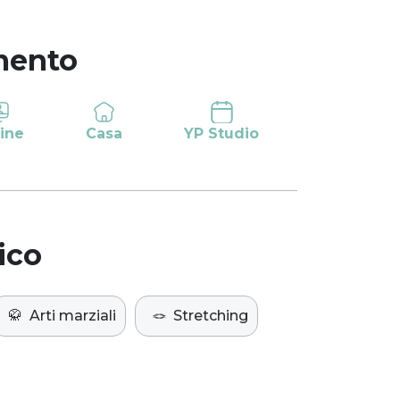
mento
ine
Casa
YP Studio
ico
🥋
Arti marziali
🪢
Stretching