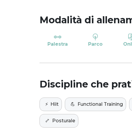
Modalità di allena
Palestra
Parco
Onl
Discipline che prat
⚡️
Hiit
💪
Functional Training
🦴
Posturale