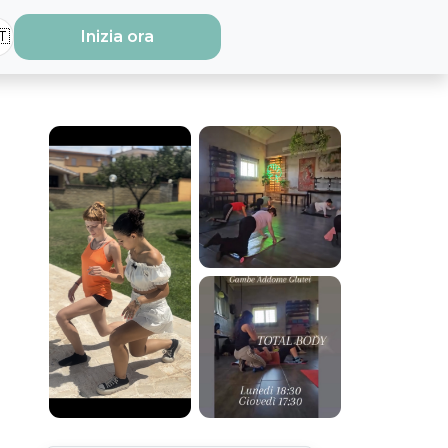
🇹
Inizia ora