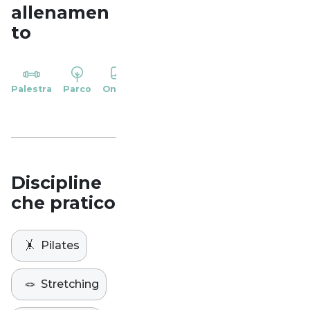
allenamen
to
YP
Palestra
Parco
Online
Casa
Studio
Discipline
che pratico
🤸
Pilates
🪢
Stretching