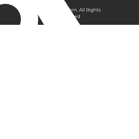
@ YPtrainer.com. All Rights
Reserved