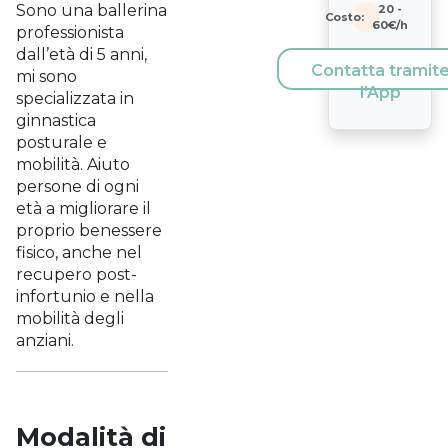
Sono una ballerina
20
-
Costo:
60
€/h
professionista
dall’età di 5 anni,
Contatta tramit
mi sono
l'App
specializzata in
ginnastica
posturale e
mobilità. Aiuto
persone di ogni
età a migliorare il
proprio benessere
fisico, anche nel
recupero post-
infortunio e nella
mobilità degli
anziani.
Modalità di