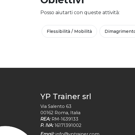
Posso aiutarti con queste attività:
Flessibilità / Mobilità
Dimagriment
YP Trainer srl
Via Salento 63
00162
Roma
,
Italia
REA:
RM-1639133
P. IVA:
16171391002
Email:
info@yptrainer.com