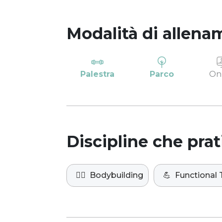
Modalità di allena
Palestra
Parco
On
Discipline che prat
🏋️‍♀️
Bodybuilding
💪
Functional 