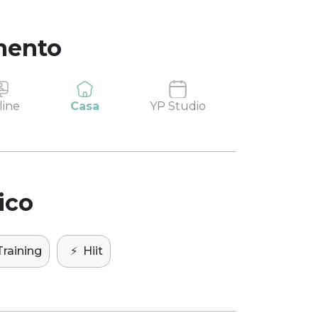
mento
line
Casa
YP Studio
ico
Training
⚡️
Hiit