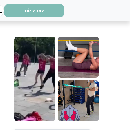
🇹
Inizia ora