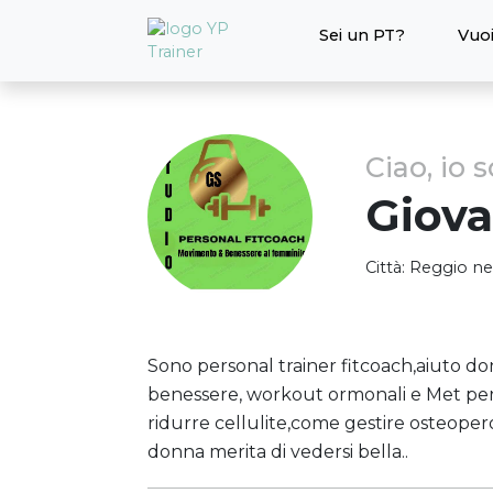
Sei un PT?
Vuoi
Ciao, io 
Giov
Città:
Reggio nel
Sono personal trainer fitcoach,aiuto don
benessere, workout ormonali e Met per 
ridurre cellulite,come gestire osteoper
donna merita di vedersi bella..