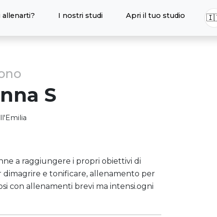
 allenarti?
I nostri studi
Apri il tuo studio
🇮
sono
anna
S
l'Emilia
ne a raggiungere i propri obiettivi di
dimagrire e tonificare, allenamento per
osi con allenamenti brevi ma intensi.ogni