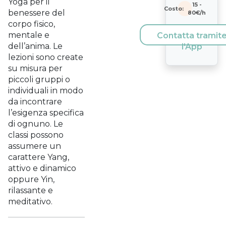
Yoga per il
15
-
Costo:
benessere del
80
€/h
corpo fisico,
mentale e
Contatta tramit
dell’anima. Le
l'App
lezioni sono create
su misura per
piccoli gruppi o
individuali in modo
da incontrare
l’esigenza specifica
di ognuno. Le
classi possono
assumere un
carattere Yang,
attivo e dinamico
oppure Yin,
rilassante e
meditativo.