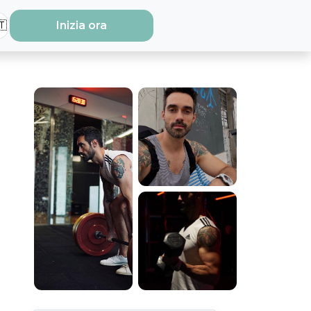
🇹
Inizia ora