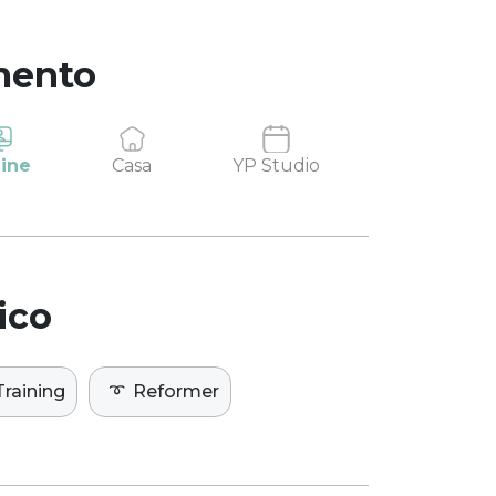
mento
ine
Casa
YP Studio
ico
Training
➰
Reformer