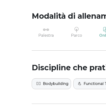
Modalità di allena
Palestra
Parco
Onl
Discipline che prat
🏋️‍♀️
Bodybuilding
💪
Functional 