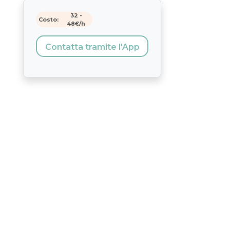
32
-
Costo:
48
€/h
Contatta tramite l'App