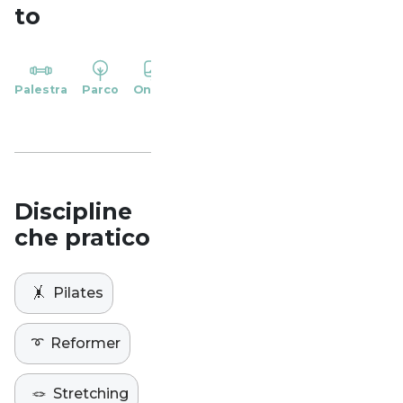
to
YP
Palestra
Parco
Online
Casa
Studio
Discipline
che pratico
🤸
Pilates
➰
Reformer
🪢
Stretching