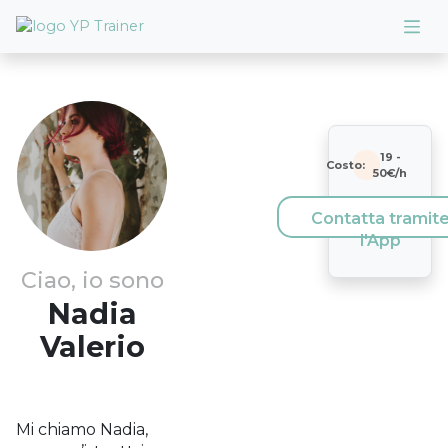
19
-
Costo:
50
€/h
Contatta tramit
l'App
Ciao, io sono
Nadia
Valerio
Mi chiamo Nadia,