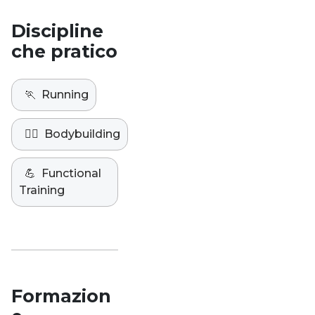
Discipline
che pratico
🏃
Running
🏋️‍♀️
Bodybuilding
💪
Functional
Training
Formazion