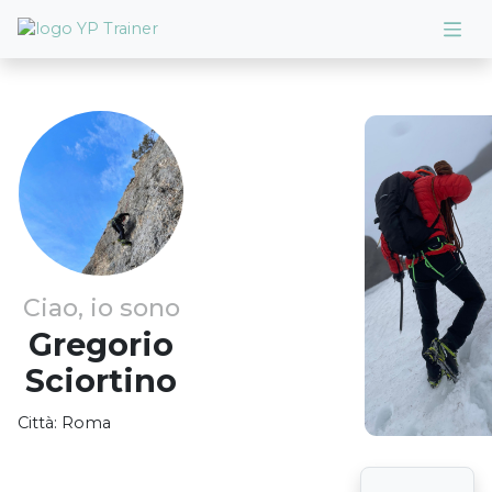
Ciao, io sono
Gregorio
Sciortino
Città:
Roma