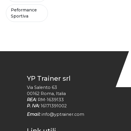
Peformance
Sportiva
YP Trainer srl
Via Salento 63
00162
Roma
,
Italia
REA:
RM-1639133
P. IVA:
16171391002
Email:
info@yptrainer.com
Link utili