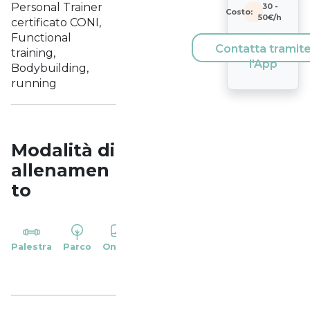
Personal Trainer
30
-
Costo:
50
€/h
certificato CONI,
Functional
Contatta tramit
training,
l'App
Bodybuilding,
running
Modalità di
allenamen
to
YP
Palestra
Parco
Online
Casa
Studio