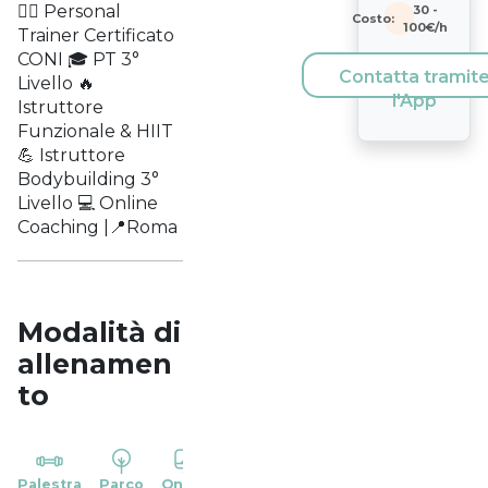
🏋️‍♂️ Personal
30
-
Costo:
100
€/h
Trainer Certificato
CONI 🎓 PT 3°
Contatta tramit
Livello 🔥
l'App
Istruttore
Funzionale & HIIT
💪 Istruttore
Bodybuilding 3°
Livello 💻 Online
Coaching |📍Roma
Modalità di
allenamen
to
YP
Palestra
Parco
Online
Casa