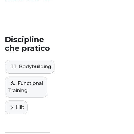
Studio
Discipline
che pratico
🏋️‍♀️
Bodybuilding
💪
Functional
Training
⚡️
Hiit