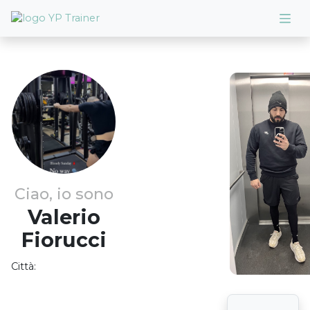
Ciao, io sono
Valerio
Fiorucci
Città: