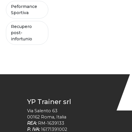
Peformance
Sportiva
Recupero
post-
infortunio
YP Trainer srl
Via Salento 63
00162
Roma
,
Italia
REA:
RM-1639133
P. IVA:
16171391002