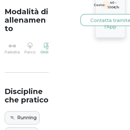
40
-
Costo:
100
€/h
Modalità di
allenamen
Contatta tramit
to
l'App
YP
Palestra
Parco
Online
Casa
Studio
Discipline
che pratico
🏃
Running