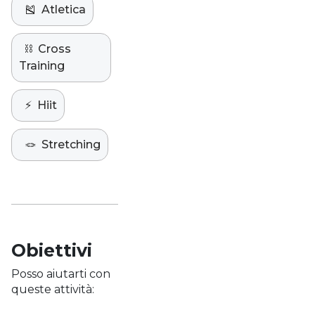
🎽
Atletica
⛓️
Cross
Training
⚡️
Hiit
🪢
Stretching
Obiettivi
Posso aiutarti con
queste attività: