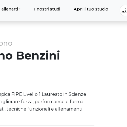
 allenarti?
I nostri studi
Apri il tuo studio
🇮
sono
ano
Benzini
mpica FIPE Livello 1 Laureato in Scienze
 migliorare forza, performance e forma
ti, tecniche funzionali e allenamenti