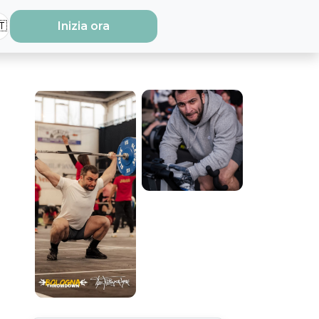
🇹
Inizia ora