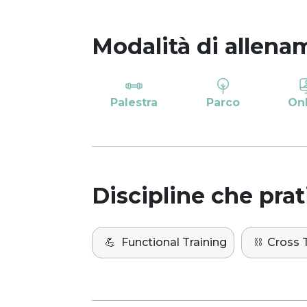
Modalità di allena
Palestra
Parco
On
Discipline che prat
💪
Functional Training
⛓️
Cross T