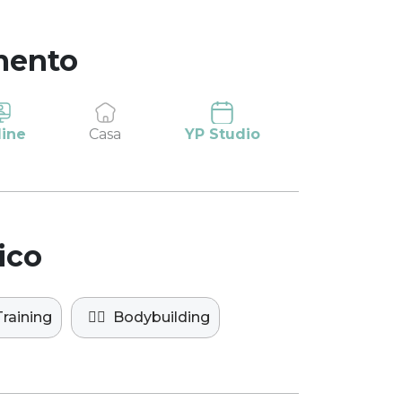
mento
line
Casa
YP Studio
ico
raining
🏋️‍♀️
Bodybuilding