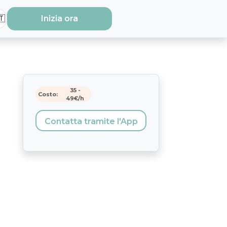
🇹
Inizia ora
35
-
Costo:
49
€/h
Contatta tramite l'App