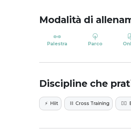
Modalità di allena
Palestra
Parco
On
Discipline che prat
⚡️
Hiit
⛓️
Cross Training
🏋️‍♀️