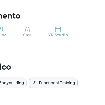
mento
line
Casa
YP Studio
ico
Bodybuilding
💪
Functional Training