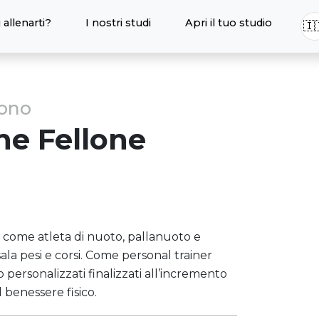
 allenarti?
I nostri studi
Apri il tuo studio
🇮
sono
ne
Fellone
t come atleta di nuoto, pallanuoto e
sala pesi e corsi. Come personal trainer
ersonalizzati finalizzati all’incremento
 benessere fisico.