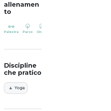
allenamen
to
YP
Palestra
Parco
Online
Casa
Studio
Discipline
che pratico
🧘
Yoga