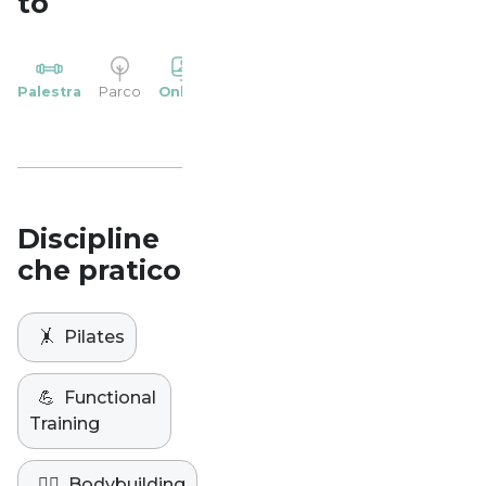
to
YP
Palestra
Parco
Online
Casa
Studio
Discipline
che pratico
🤸
Pilates
💪
Functional
Training
🏋️‍♀️
Bodybuilding