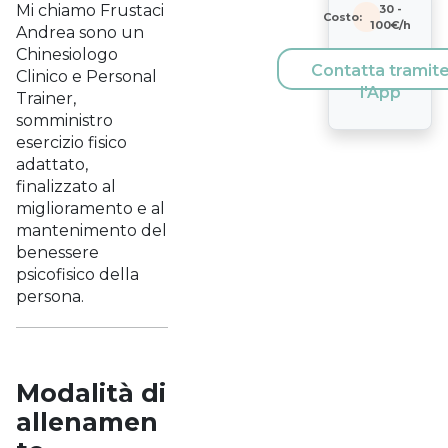
Mi chiamo Frustaci
30
-
Costo:
100
€/h
Andrea sono un
Chinesiologo
Contatta tramit
Clinico e Personal
l'App
Trainer,
somministro
esercizio fisico
adattato,
finalizzato al
miglioramento e al
mantenimento del
benessere
psicofisico della
persona.
Modalità di
allenamen