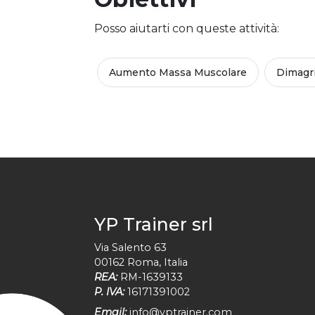
Posso aiutarti con queste attività:
Aumento Massa Muscolare
Dimagr
YP Trainer srl
Via Salento 63
00162
Roma
,
Italia
REA:
RM-1639133
P. IVA:
16171391002
Email:
info@yptrainer.com