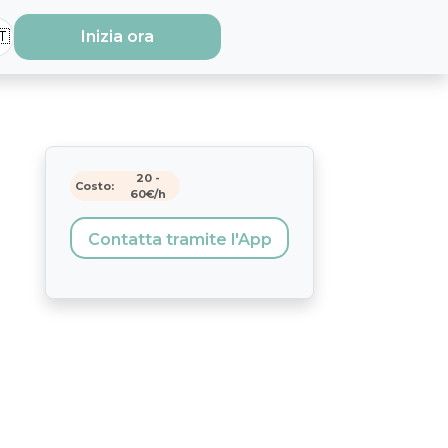
🇹
Inizia ora
20
-
Costo:
60
€/h
Contatta tramite l'App