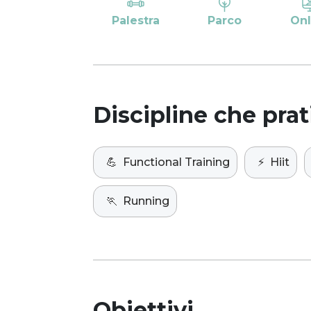
Palestra
Parco
Onl
Discipline che prat
💪
Functional Training
⚡️
Hiit
🏃
Running
Obiettivi