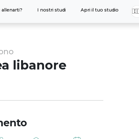
 allenarti?
I nostri studi
Apri il tuo studio
🇮
sono
ea
libanore
mento