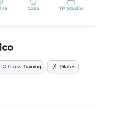
ine
Casa
YP Studio
ico
⛓️
Cross Training
🤸
Pilates