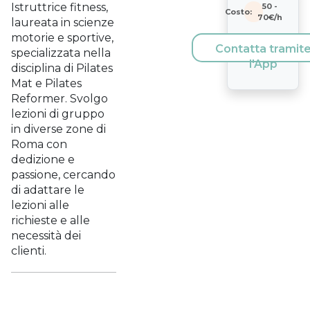
Istruttrice fitness,
50
-
Costo:
70
€/h
laureata in scienze
motorie e sportive,
Contatta tramit
specializzata nella
l'App
disciplina di Pilates
Mat e Pilates
Reformer. Svolgo
lezioni di gruppo
in diverse zone di
Roma con
dedizione e
passione, cercando
di adattare le
lezioni alle
richieste e alle
necessità dei
clienti.