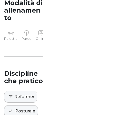
Modalità di
allenamen
to
YP
Palestra
Parco
Online
Casa
Studio
Discipline
che pratico
➰
Reformer
🦴
Posturale