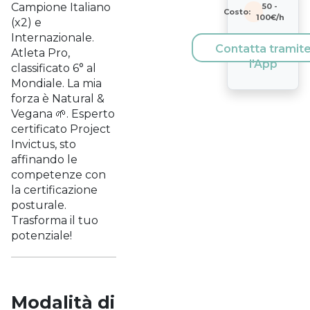
Campione Italiano
50
-
Costo:
100
€/h
(x2) e
Internazionale.
Contatta tramit
Atleta Pro,
l'App
classificato 6° al
Mondiale. La mia
forza è Natural &
Vegana 🌱. Esperto
certificato Project
Invictus, sto
affinando le
competenze con
la certificazione
posturale.
Trasforma il tuo
potenziale!
Modalità di