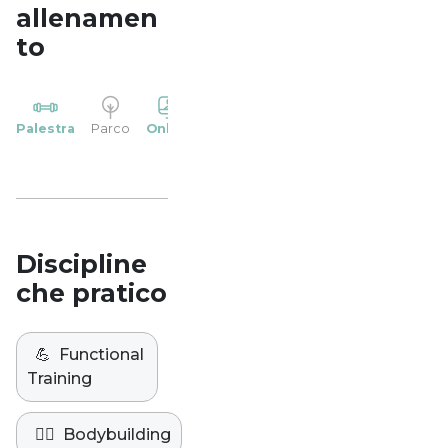
allenamen
to
YP
Palestra
Parco
Online
Casa
Studio
Discipline
che pratico
💪
Functional
Training
🏋️‍♀️
Bodybuilding