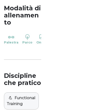
Modalità di
allenamen
to
YP
Palestra
Parco
Online
Casa
Studio
Discipline
che pratico
💪
Functional
Training