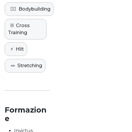
🏋️‍♀️
Bodybuilding
⛓️
Cross
Training
⚡️
Hiit
🪢
Stretching
Formazion
e
Invictus