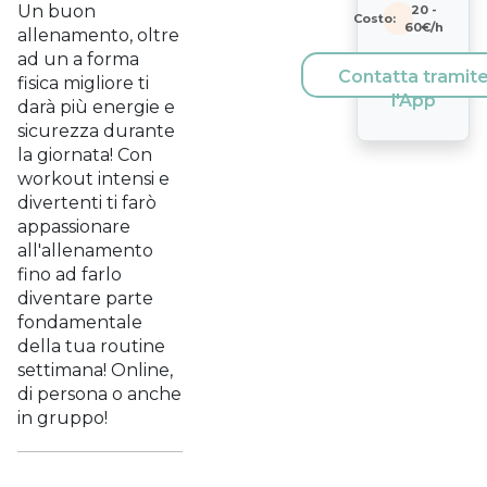
Un buon
20
-
Costo:
60
€/h
allenamento, oltre
ad un a forma
Contatta tramit
fisica migliore ti
l'App
darà più energie e
sicurezza durante
la giornata! Con
workout intensi e
divertenti ti farò
appassionare
all'allenamento
fino ad farlo
diventare parte
fondamentale
della tua routine
settimana! Online,
di persona o anche
in gruppo!