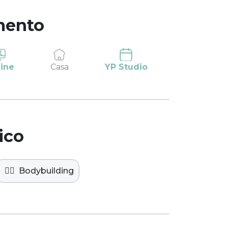
mento
ine
Casa
YP Studio
ico
🏋️‍♀️
Bodybuilding