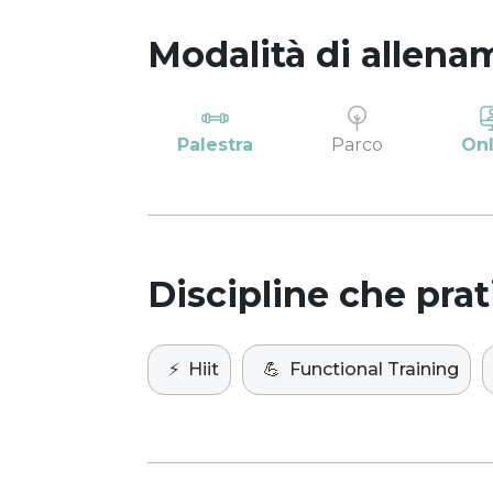
Modalità di allena
Palestra
Parco
Onl
Discipline che prat
⚡️
Hiit
💪
Functional Training