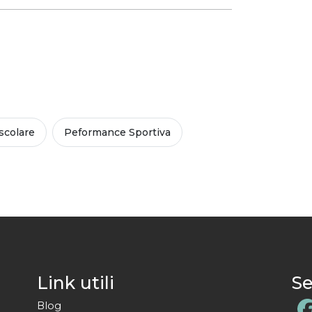
colare
Peformance Sportiva
Link utili
Se
Blog