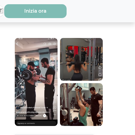
🇹
Inizia ora