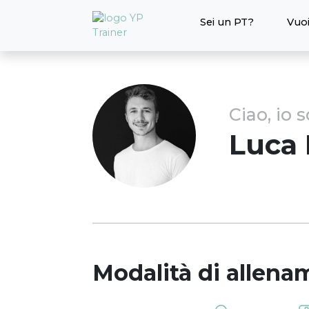
Sei un PT?
Vuoi
Ciao, io 
Luca
Modalità di allena