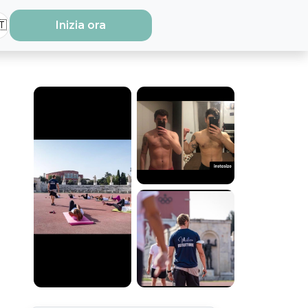
🇹
Inizia ora