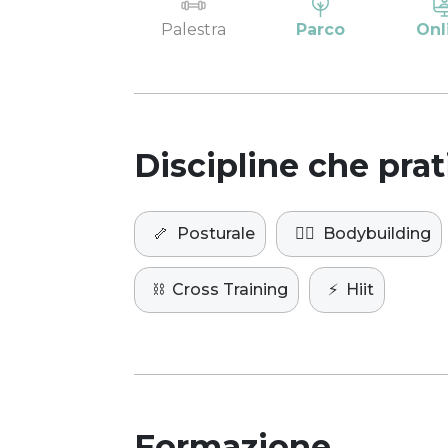
Palestra
Parco
Onl
Discipline che prat
🦴
Posturale
🏋️‍♀️
Bodybuilding
⛓️
Cross Training
⚡️
Hiit
Formazione