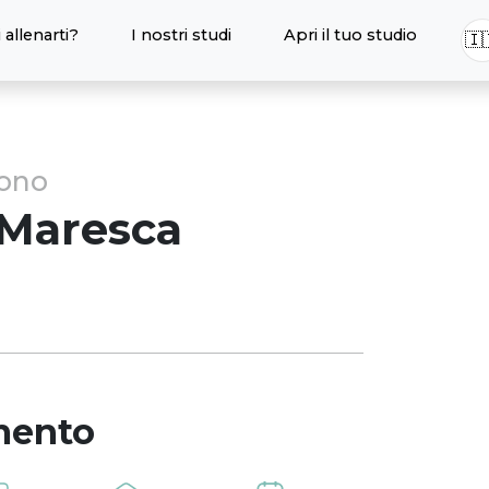
 allenarti?
I nostri studi
Apri il tuo studio
🇮
sono
Maresca
mento