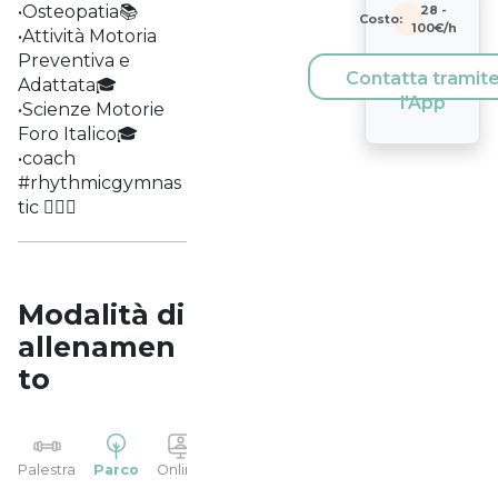
•Osteopatia📚
28
-
Costo:
100
€/h
•Attività Motoria
Preventiva e
Contatta tramit
Adattata🎓
l'App
•Scienze Motorie
Foro Italico🎓
•coach
#rhythmicgymnas
tic 🤸🏽‍♂️
Modalità di
allenamen
to
YP
Palestra
Parco
Online
Casa
Studio