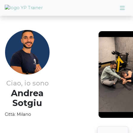
Ciao, io sono
Andrea
Sotgiu
Città:
Milano