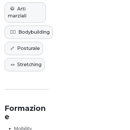
🥋
Arti
marziali
🏋️‍♀️
Bodybuilding
🦴
Posturale
🪢
Stretching
Formazion
e
Mobility