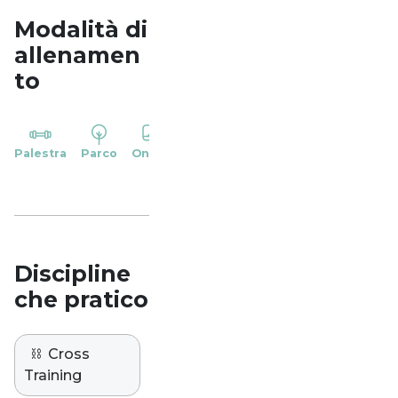
Modalità di
allenamen
to
YP
Palestra
Parco
Online
Casa
Studio
Discipline
che pratico
⛓️
Cross
Training