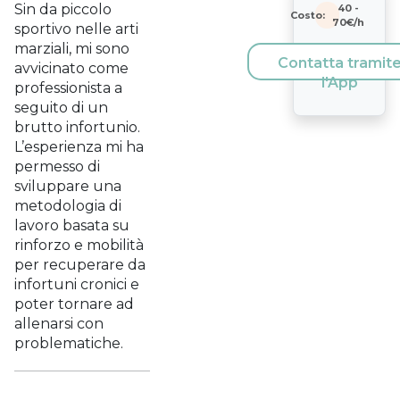
Sin da piccolo
40
-
Costo:
70
€/h
sportivo nelle arti
marziali, mi sono
Contatta tramit
avvicinato come
l'App
professionista a
seguito di un
brutto infortunio.
L’esperienza mi ha
permesso di
sviluppare una
metodologia di
lavoro basata su
rinforzo e mobilità
per recuperare da
infortuni cronici e
poter tornare ad
allenarsi con
problematiche.