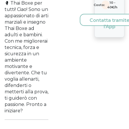
🥊 Thai Boxe per
10
-
Costo:
40
€/h
tutti! Ciao! Sono un
appassionato di arti
Contatta tramit
marziali e insegno
l'App
Thai Boxe ad
adulti e bambini.
Con me migliorerai
tecnica, forza e
sicurezza in un
ambiente
motivante e
divertente. Che tu
voglia allenarti,
difenderti o
metterti alla prova,
ti guiderò con
passione. Pronto a
iniziare?