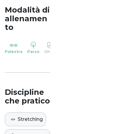
Modalità di
allenamen
to
YP
Palestra
Parco
Online
Casa
Studio
Discipline
che pratico
🪢
Stretching