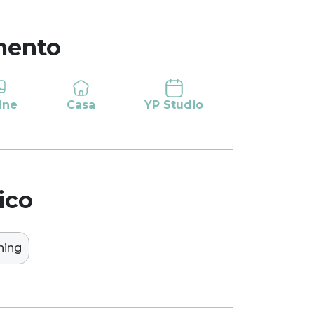
mento
ine
Casa
YP Studio
ico
ning