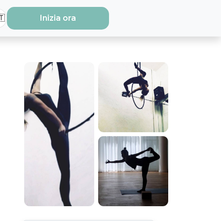
🇹
Inizia ora