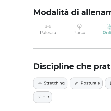
Modalità di allena
Palestra
Parco
Onl
Discipline che prat
🪢
Stretching
🦴
Posturale
⚡️
Hiit