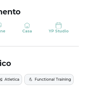
mento
ine
Casa
YP Studio
ico
🎽
Atletica
💪
Functional Training