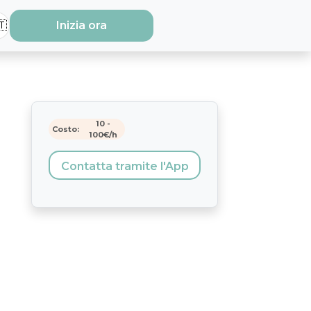
🇹
Inizia ora
10
-
Costo:
100
€/h
Contatta tramite l'App