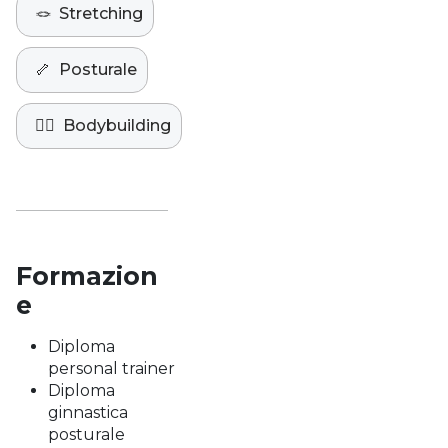
🪢
Stretching
🦴
Posturale
🏋️‍♀️
Bodybuilding
Formazion
e
Diploma
personal trainer
Diploma
ginnastica
posturale