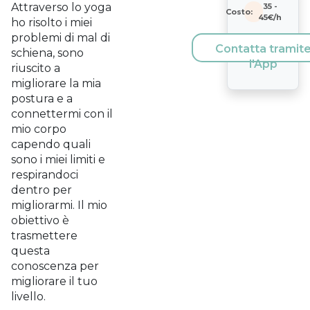
Attraverso lo yoga
35
-
Costo:
45
€/h
ho risolto i miei
problemi di mal di
Contatta tramit
schiena, sono
l'App
riuscito a
migliorare la mia
postura e a
connettermi con il
mio corpo
capendo quali
sono i miei limiti e
respirandoci
dentro per
migliorarmi. Il mio
obiettivo è
trasmettere
questa
conoscenza per
migliorare il tuo
livello.