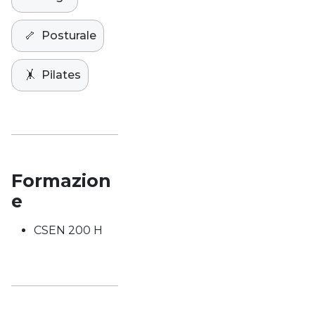
🦴
Posturale
🤸
Pilates
Formazion
e
CSEN 200 H