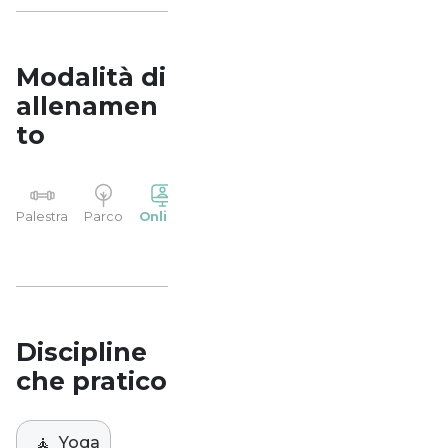
Modalità di
allenamen
to
YP
Palestra
Parco
Online
Casa
Studio
Discipline
che pratico
🧘
Yoga