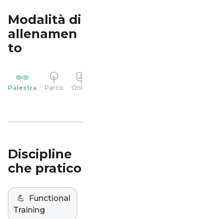
Modalità di
allenamen
to
YP
Palestra
Parco
Online
Casa
Studio
Discipline
che pratico
💪
Functional
Training