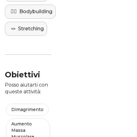
🏋️‍♀️
Bodybuilding
🪢
Stretching
Obiettivi
Posso aiutarti con
queste attività:
Dimagrimento
Aumento
Massa
Muscolare