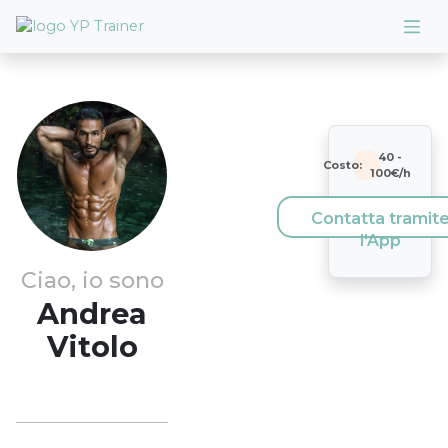
40
-
Costo:
100
€/h
Contatta tramit
l'App
Ciao, io sono
Andrea
Vitolo